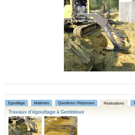
Egouttage
Matériels
Questions / Réponses
T
Réalisations
Travaux d'égouttage à Gembloux