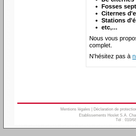
Fosses sep
Citernes d'
Stations d'
etc,...
Nous vous propos
complet.
N'hésitez pas à
n
Mentions légales
|
Déclaration de protectio
Etablissements Hoslet S.A. Ch
Tél : 010/6