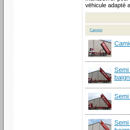
véhicule adapté 
Camion
Cami
Semi 
baign
Semi 
Semi 