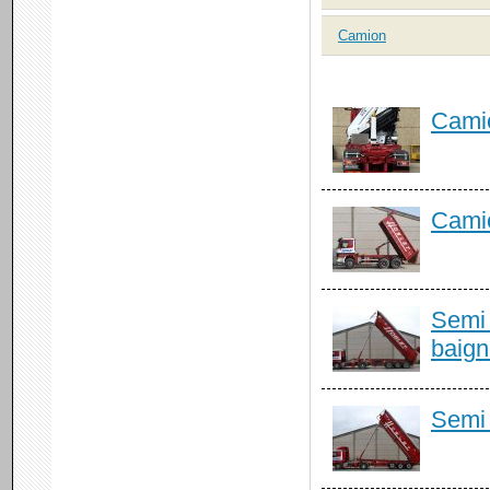
Camion
Camio
Cami
Semi 
baign
Semi 