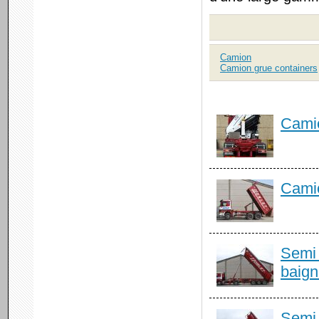
Camion
Camion grue containers
Camio
Cami
Semi 
baign
Semi 