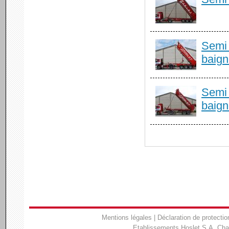
Semi 
baign
Semi 
baign
Mentions légales
|
Déclaration de protectio
Etablissements Hoslet S.A. Ch